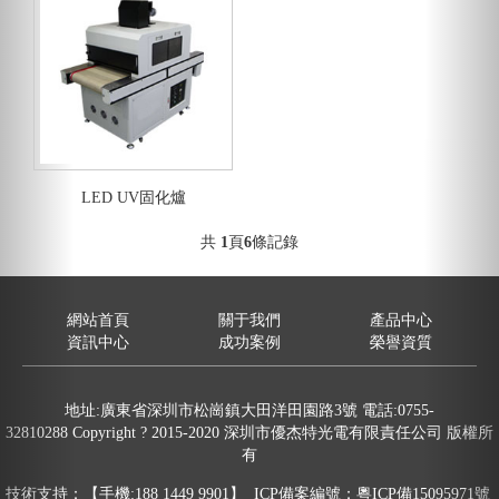
LED UV固化爐
共
1
頁
6
條記錄
網站首頁
關于我們
產品中心
資訊中心
成功案例
榮譽資質
地址:廣東省深圳市松崗鎮大田洋田園路3號 電話:0755-
32810288 Copyright ? 2015-2020 深圳市優杰特光電有限責任公司 版權所
有
技術支持：【手機:188 1449 9901】 ICP備案編號：
粵ICP備15095971號