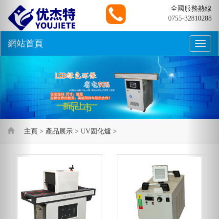
Previous
Nex
全國服務熱線
0755-32810288
網站首頁
Toggle
naviga
主頁
>
產品展示
>
UV固化爐
>