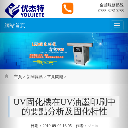
Previous
Nex
全國服務熱線
0755-32810288
網站首頁
Toggle
naviga
主頁
>
新聞資訊
>
常見問題
>
UV固化機在UV油墨印刷中
的要點分析及固化特性
日期：2019-09-02 16:05 作者：admin