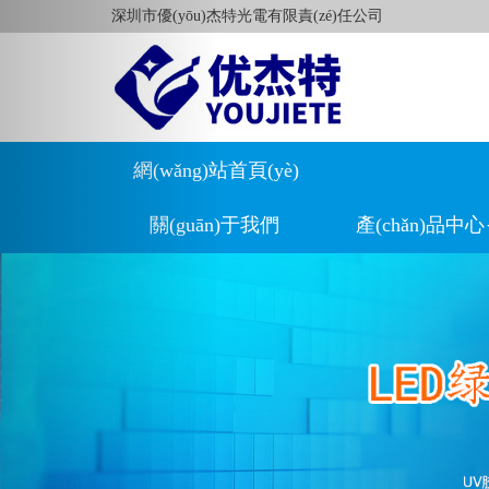
Previous
深圳市優(yōu)杰特光電有限責(zé)任公司
網(wǎng)站首頁(yè)
關(guān)于我們
產(chǎn)品中心