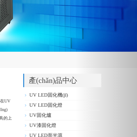
產(chǎn)品中心
UV LED固化機(jī)
燈在UV
UV LED固化燈
ng)
UV固化爐
家具的上
UV漆固化燈
UV LED面光源